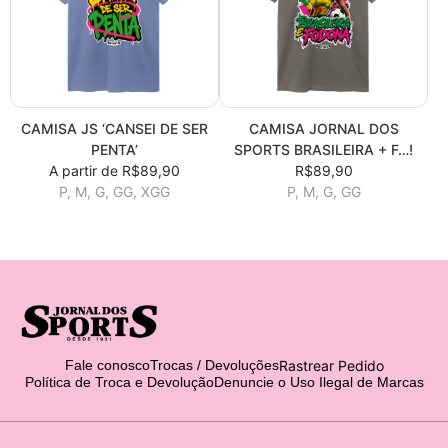
CAMISA JS ‘CANSEI DE SER
CAMISA JORNAL DOS
PENTA’
SPORTS BRASILEIRA + F…!
A partir de R$89,90
R$89,90
P, M, G, GG, XGG
P, M, G, GG
Rastrear Pedido
Fale conosco
Trocas / Devoluções
Política de Troca e Devolução
Denuncie o Uso Ilegal de Marcas