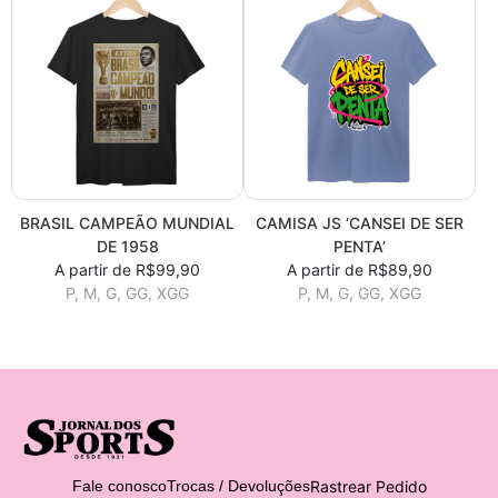
BRASIL CAMPEÃO MUNDIAL
CAMISA JS ‘CANSEI DE SER
DE 1958
PENTA’
A partir de R$99,90
A partir de R$89,90
P, M, G, GG, XGG
P, M, G, GG, XGG
Rastrear Pedido
Fale conosco
Trocas / Devoluções