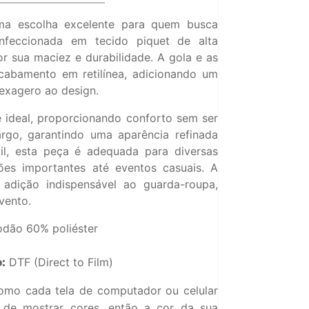
ma escolha excelente para quem busca
onfeccionada em tecido piquet de alta
or sua maciez e durabilidade. A gola e as
abamento em retilínea, adicionando um
exagero ao design.
é ideal, proporcionando conforto sem ser
rgo, garantindo uma aparência refinada
til, esta peça é adequada para diversas
ões importantes até eventos casuais. A
adição indispensável ao guarda-roupa,
vento.
dão 60% poliéster
DTF (Direct to Film)
:
mo cada tela de computador ou celular
o de mostrar cores, então a cor da sua