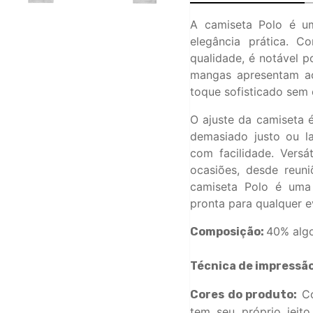
A camiseta Polo é u
elegância prática. C
qualidade, é notável p
mangas apresentam ac
toque sofisticado sem 
O ajuste da camiseta 
demasiado justo ou la
com facilidade. Versá
ocasiões, desde reuni
camiseta Polo é uma 
pronta para qualquer e
40% algo
Composição:
Técnica de impressão
Co
Cores do produto:
tem seu próprio jeit