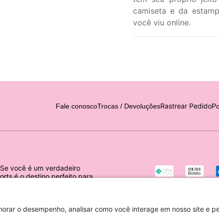
camiseta e da estamp
você viu online.
Rastrear Pedido
Fale conosco
Trocas / Devoluções
Po
. Se você é um verdadeiro
orts é o destino perfeito para
horar o desempenho, analisar como você interage em nosso site e per