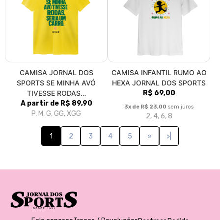
CAMISA JORNAL DOS
CAMISA INFANTIL RUMO AO
SPORTS SE MINHA AVÓ
HEXA JORNAL DOS SPORTS
TIVESSE RODAS…
R$ 69,00
A partir de R$ 89,90
3x de R$ 23,00
sem juros
P, M, G, GG, XGG
2, 4, 6, 8
1
2
3
4
5
»
>|