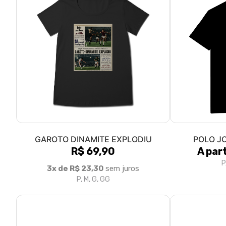
GAROTO DINAMITE EXPLODIU
POLO J
R$ 69,90
A par
P
3x de R$ 23,30
sem juros
P, M, G, GG