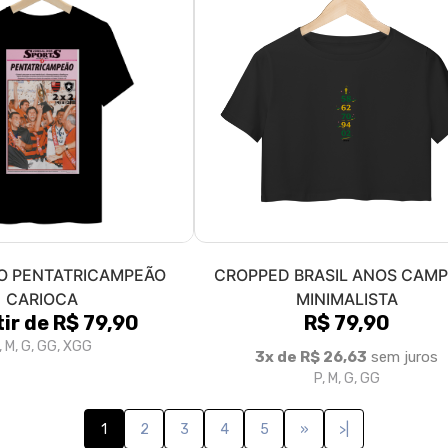
O PENTATRICAMPEÃO
CROPPED BRASIL ANOS CAM
CARIOCA
MINIMALISTA
tir de R$ 79,90
R$ 79,90
, M, G, GG, XGG
3x de R$ 26,63
sem juros
P, M, G, GG
1
2
3
4
5
»
>|