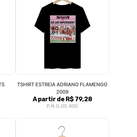
TS
TSHIRT ESTREIA ADRIANO FLAMENGO
2009
A partir de R$ 79,28
P, M, G, GG, XGG