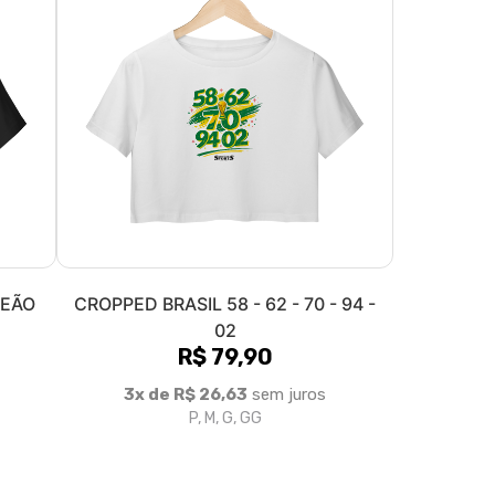
PEÃO
CROPPED BRASIL 58 - 62 - 70 - 94 -
02
R$ 79,90
3x de R$ 26,63
sem juros
P, M, G, GG