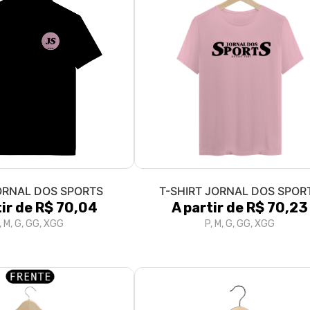
ORNAL DOS SPORTS
T-SHIRT JORNAL DOS SPOR
tir de R$ 70,04
A partir de R$ 70,23
, M, G, GG, XGG
P, M, G, GG, XGG