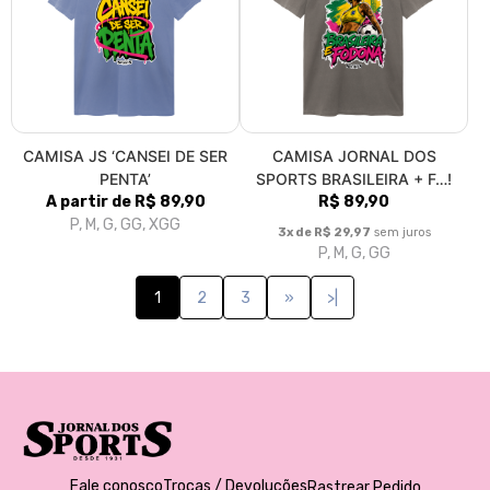
CAMISA JS ‘CANSEI DE SER
CAMISA JORNAL DOS
PENTA’
SPORTS BRASILEIRA + F…!
A partir de R$ 89,90
R$ 89,90
P, M, G, GG, XGG
3x de R$ 29,97
sem juros
P, M, G, GG
1
2
3
»
>|
Fale conosco
Trocas / Devoluções
Rastrear Pedido