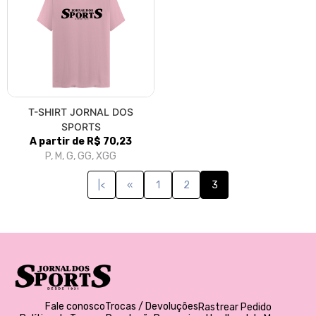
T-SHIRT JORNAL DOS
SPORTS
A partir de R$ 70,23
P, M, G, GG, XGG
|<
«
1
2
3
Fale conosco
Trocas / Devoluções
Rastrear Pedido